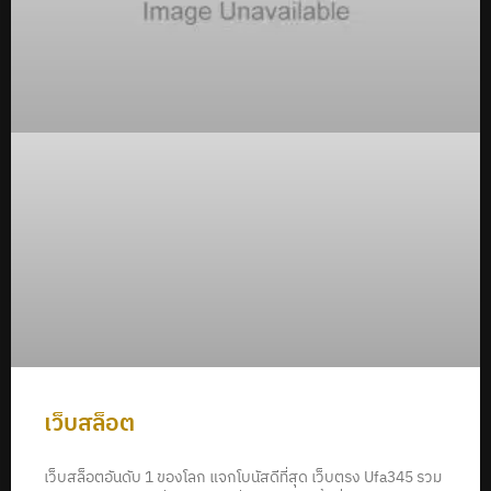
เว็บสล็อต
เว็บสล็อตอันดับ 1 ของโลก แจกโบนัสดีที่สุด เว็บตรง Ufa345 รวม