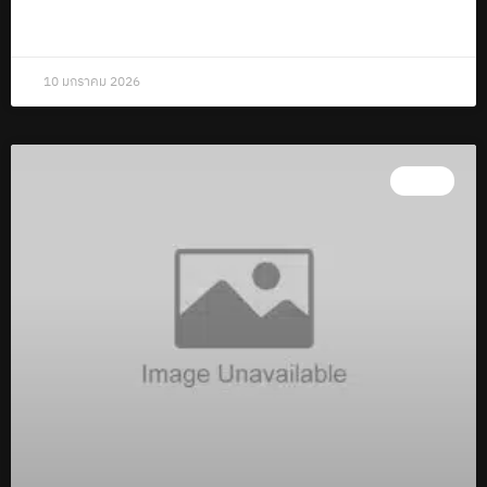
READ MORE »
10 มกราคม 2026
สล็อต