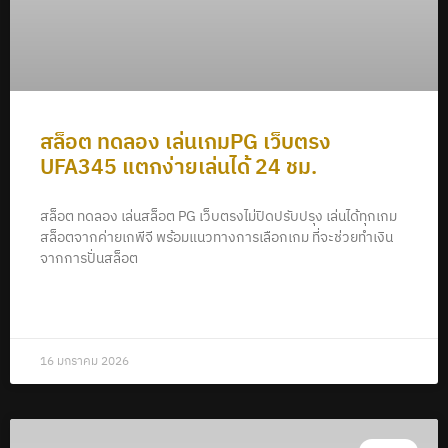
สล็อต ทดลอง เล่นเกมPG เว็บตรง
UFA345 แตกง่ายเล่นได้ 24 ชม.
สล็อต ทดลอง เล่นสล็อต PG เว็บตรงไม่ปิดปรับปรุง เล่นได้ทุกเกม
สล็อตจากค่ายเกพีจี พร้อมแนวทางการเลือกเกม ที่จะช่วยทำเงิน
จากการปั่นสล็อต
READ MORE »
16 มกราคม 2026