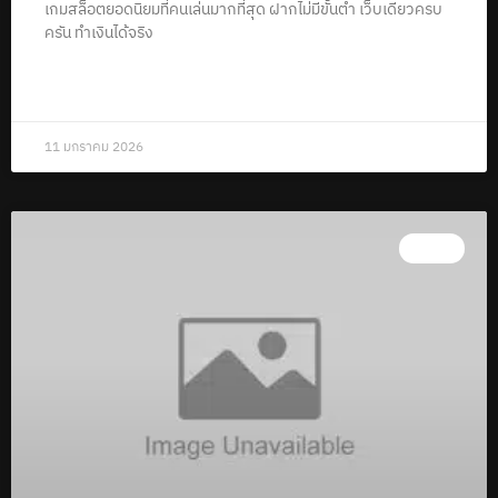
เกมสล็อตยอดนิยมที่คนเล่นมากที่สุด ฝากไม่มีขั้นต่ำ เว็บเดียวครบ
ครัน ทำเงินได้จริง
READ MORE »
11 มกราคม 2026
สล็อต