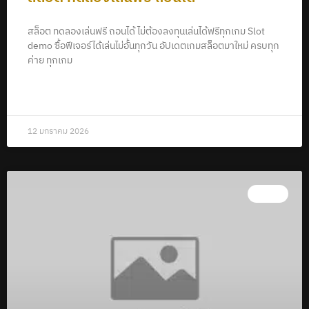
สล็อต ทดลองเล่นฟรี ถอนได้ ไม่ต้องลงทุนเล่นได้ฟรีทุกเกม Slot
demo ซื้อฟีเจอร์ได้เล่นไม่อั้นทุกวัน อัปเดตเกมสล็อตมาใหม่ ครบทุก
ค่าย ทุกเกม
READ MORE »
12 มกราคม 2026
สล็อต