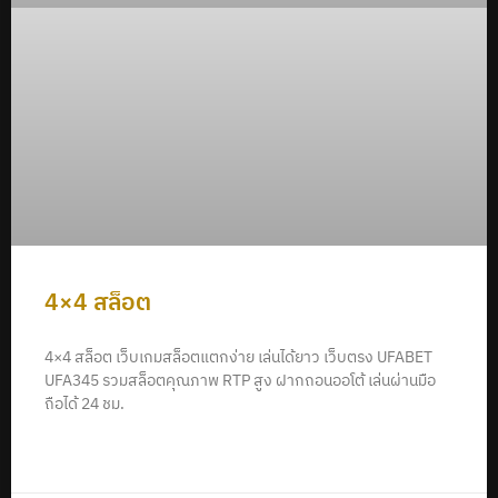
4×4 สล็อต
4×4 สล็อต เว็บเกมสล็อตแตกง่าย เล่นได้ยาว เว็บตรง UFABET
UFA345 รวมสล็อตคุณภาพ RTP สูง ฝากถอนออโต้ เล่นผ่านมือ
ถือได้ 24 ชม.
READ MORE »