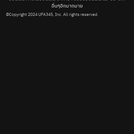
อื่นๆอีกมากมาย
©Copyright 2024 UFA345, Inc. All rights reserved.