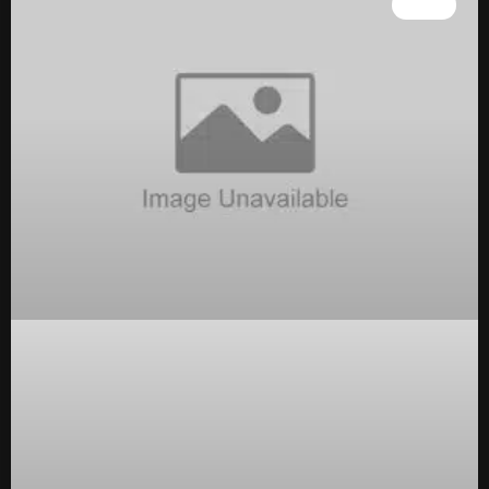
สล็อต