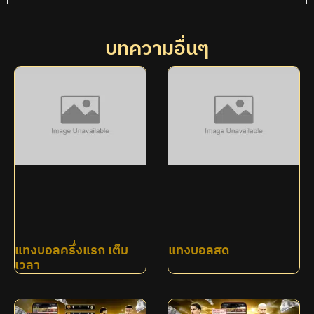
บทความอื่นๆ
แทงบอลครึ่งแรก เต็ม
แทงบอลสด
เวลา