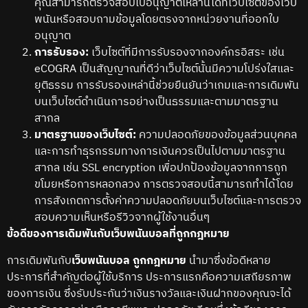
คุณสามารถตรวจสอบใบอนุญาตเหล่านี้ได้ที่เว็บไซต์ของเว็บ
พนันหรือสอบถามข้อมูลโดยตรงจากหน่วยงานที่ออกใบ
อนุญาต
การรับรอง:
เว็บไซต์ที่มีการรับรองจากองค์กรอิสระ เช่น
eCOGRA เป็นสัญญาณที่ดีว่าเว็บไซต์นั้นมีความโปร่งใสและ
ยุติธรรม การรับรองเหล่านี้ช่วยยืนยันว่าเกมและการเดิมพัน
บนเว็บไซต์ดำเนินการอย่างเป็นธรรมและตามมาตรฐาน
สากล
มาตรฐานของเว็บไซต์:
ความปลอดภัยของข้อมูลส่วนบุคคล
และการทำธุรกรรมทางการเงินควรเป็นไปตามมาตรฐาน
สากล เช่น SSL encryption เพื่อปกป้องข้อมูลจากการถูก
ขโมยหรือการหลอกลวง การตรวจสอบนี้สามารถทำได้โดย
การสังเกตการตั้งค่าความปลอดภัยบนเว็บไซต์และการตรวจ
สอบความเห็นหรือรีวิวจากผู้ใช้งานอื่นๆ
ข้อดีของการเดิมพันกับเว็บพนันบอลที่ถูกกฎหมาย
การเดิมพันกับ
เว็บพนันบอล ถูกกฎหมาย
นำมาซึ่งข้อดีหลาย
ประการที่สำคัญต่อผู้ใช้บริการ ประการแรกคือความเสถียรภาพ
ของการเงิน ซึ่งรับประกันว่าเงินรางวัลและเงินฝากของคุณจะได้