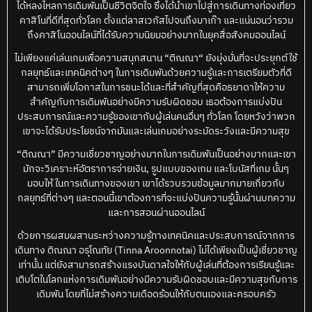
ได้หลงไหลการเดิมพันเป็นชีวิตจิตใจ ซึ่งได้นำเขาไปสู่การเดินทางท่องเที่ยว
คาสิโนที่ดีที่สุดทั่วโลก ตั้งแต่ลาสเวกัสไปจนถึงมาเก๊า และแน่นอนว่ารวม
ถึงคาสิโนออนไลน์ที่ได้รับความนิยมอย่างมากในยุคสื่อสังคมออนไลน์
ไม่เพียงแค่เล่นเกมเพื่อความสนุกสนาน “ติณณา“ ยังมุ่งมั่นที่จะประยุกต์ใช้
กลยุทธ์และเทคนิคต่างๆ ในการเดิมพันด้วยความรู้และการเตรียมตัวที่ดี
สามารถเพิ่มโอกาสในการชนะได้และที่สำคัญที่สุดคือธยาดาให้ความ
สำคัญกับการเดิมพันอย่างมีความรับผิดชอบ เธอต้องการแบ่งปัน
ประสบการณ์และความรู้ของเขากับผู้เล่นคนอื่นๆ ทั่วโลก โดยหวังว่าพวก
เขาจะได้รับประโยชน์จากมันและเล่นเกมอย่างระมัดระวังและมีความสุข
“ติณณา” มีความเชี่ยวชาญอย่างมากในการเดิมพันเป็นอย่างมากและเขา
มักจะวิเคราะห์อัตราการจ่ายเงิน, รูปแบบของเกม และโบนัสที่เกม นั้นๆ
มอบให้ ในการเดินทางของเขา เขาได้รวบรวมข้อมูลมากมายเกี่ยวกับ
กลยุทธ์ที่ต่างๆ และตอนนี้เขาต้องการที่จะแบ่งปันความรู้นั้นผ่านบทความ
และการสอนผ่านออนไลน์
ด้วยการผสมผสานระหว่างความรู้ทางเทคนิคและประสบการณ์จากการ
เดินทาง ติณณา อรุโณทัย (Tinna Aroonnotai) ไม่ได้เพียงเป็นผู้เชี่ยวชาญ
เท่านั้น แต่ยังสามารถสร้างแรงบันดาลใจให้กับผู้เล่นที่ต้องการเรียนรู้และ
เติบโตในโลกแห่งการเดิมพันอย่างมีความรับผิดชอบและมีความสุขกับการ
เดิมพัน โดยที่ไม่สร้างความเดือดร้อนให้กับตนเองและครอบครัว