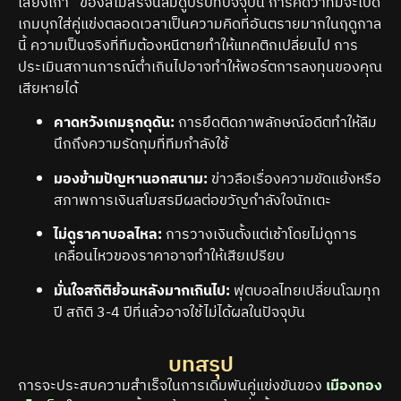
เสียงเก่า” ของสโมสรจนลืมดูบริบทปัจจุบัน การคิดว่าทีมจะเปิด
เกมบุกใส่คู่แข่งตลอดเวลาเป็นความคิดที่อันตรายมากในฤดูกาล
นี้ ความเป็นจริงที่ทีมต้องหนีตายทำให้แทคติกเปลี่ยนไป การ
ประเมินสถานการณ์ต่ำเกินไปอาจทำให้พอร์ตการลงทุนของคุณ
เสียหายได้
คาดหวังเกมรุกดุดัน:
การยึดติดภาพลักษณ์อดีตทำให้ลืม
นึกถึงความรัดกุมที่ทีมกำลังใช้
มองข้ามปัญหานอกสนาม:
ข่าวลือเรื่องความขัดแย้งหรือ
สภาพการเงินสโมสรมีผลต่อขวัญกำลังใจนักเตะ
ไม่ดูราคาบอลไหล:
การวางเงินตั้งแต่เช้าโดยไม่ดูการ
เคลื่อนไหวของราคาอาจทำให้เสียเปรียบ
มั่นใจสถิติย้อนหลังมากเกินไป:
ฟุตบอลไทยเปลี่ยนโฉมทุก
ปี สถิติ 3-4 ปีที่แล้วอาจใช้ไม่ได้ผลในปัจจุบัน
บทสรุป
การจะประสบความสำเร็จในการเดิมพันคู่แข่งขันของ
เมืองทอง