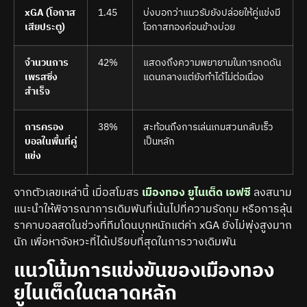
xGA (โอกาส
1.45
บ่งบอกว่าแนวรับยังปล่อยให้คู่แข่งมี
เสียประตู)
โอกาสทองค่อนข้างบ่อย
จำนวนการ
42%
แสดงถึงความพยายามในการกดดัน
เพรสซิ่ง
แดนกลางแต่ยังทำได้ไม่ต่อเนื่อง
สำเร็จ
การครอง
38%
สะท้อนถึงการเล่นเกมสวนกลับเร็ว
บอลในพื้นที่คู่
เป็นหลัก
แข่ง
จากตัวเลขเหล่านี้ เมื่อสโมสร
เมืองทอง ยูไนเต็ด เอฟซี
ลงสนาม
แนะนำให้พิจารณาการเดิมพันที่เน้นไปที่ความรัดกุม หรือการลุ้น
ราคาบอลสดในช่วงที่ทีมโดนบุกหนักแต่ค่า xGA ยังไม่พุ่งสูงมาก
นัก เพื่อหาจังหวะที่ได้เปรียบที่สุดในการวางเดิมพัน
แนวโน้มการแข่งขันของเมืองทอง
ยูไนเต็ดในตลาดหลัก