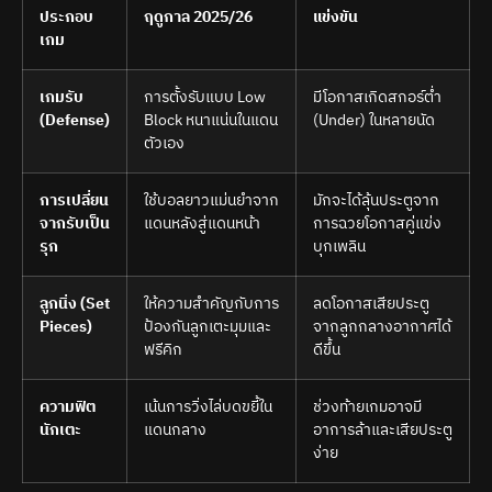
ประกอบ
ฤดูกาล 2025/26
แข่งขัน
เกม
เกมรับ
การตั้งรับแบบ Low
มีโอกาสเกิดสกอร์ต่ำ
(Defense)
Block หนาแน่นในแดน
(Under) ในหลายนัด
ตัวเอง
การเปลี่ยน
ใช้บอลยาวแม่นยำจาก
มักจะได้ลุ้นประตูจาก
จากรับเป็น
แดนหลังสู่แดนหน้า
การฉวยโอกาสคู่แข่ง
รุก
บุกเพลิน
ลูกนิ่ง (Set
ให้ความสำคัญกับการ
ลดโอกาสเสียประตู
Pieces)
ป้องกันลูกเตะมุมและ
จากลูกกลางอากาศได้
ฟรีคิก
ดีขึ้น
ความฟิต
เน้นการวิ่งไล่บดขยี้ใน
ช่วงท้ายเกมอาจมี
นักเตะ
แดนกลาง
อาการล้าและเสียประตู
ง่าย