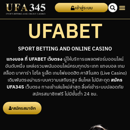
เข้าสู่ระบบ
หน้าแรก
UFABET
SPORT BETTING AND ONLINE CASINO
แทงบอล ที่ UFABET เว็บตรง
ผู้ให้บริการแพลตฟอร์มออนไลน์
อันดับหนึ่ง แหล่งรวมพนันออนไลน์ครบทุกประเภท แทงบอล เกม
สล็อต บาคาร่า ไฮโล รูเล็ต เกมไพ่ยอดฮิต คาสิโนสด (Live Casino)
เดิมพันตรงผ่านระบบความเสถียรสูง ลื่นไหล ไม่มีสะดุด
สมัคร
UFA345
เว็บตรง ทางเข้าเล่นใหม่ล่าสุด ลิ้งค์เข้าระบบปลอดภัย
สมัครสมาชิกฟรี ไม่มีขั้นต่ำ 24 ชม.
สมัครสมาชิก