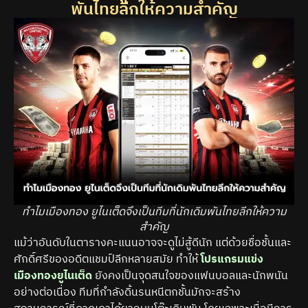
พันไทยลีกให้ความสำคัญ
ทำไมเมืองทอง ยูไนเต็ดจึงเป็นทีมที่นักเดิมพันไทยลีกให้ความ
สำคัญ
แม้ว่าอันดับในตารางคะแนนอาจจะดูไม่สู้ดีนัก แต่ด้วยชื่อชั้นและ
ศักดิ์ศรีของอดีตแชมป์ลีกหลายสมัย ทำให้
โปรแกรมแข่ง
เมืองทองยูไนเต็ด
ยังคงเป็นจุดสนใจของแฟนบอลและนักพนัน
อย่างต่อเนื่อง ทีมที่กำลังดิ้นรนหนีตกชั้นมักจะสร้าง