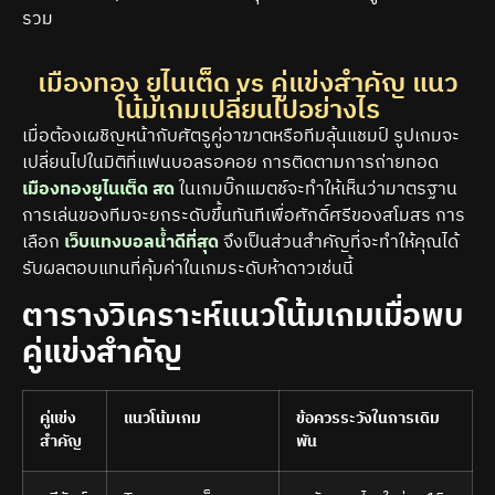
รวม
เมืองทอง ยูไนเต็ด vs คู่แข่งสำคัญ แนว
โน้มเกมเปลี่ยนไปอย่างไร
เมื่อต้องเผชิญหน้ากับศัตรูคู่อาฆาตหรือทีมลุ้นแชมป์ รูปเกมจะ
เปลี่ยนไปในมิติที่แฟนบอลรอคอย การติดตามการถ่ายทอด
เมืองทองยูไนเต็ด สด
ในเกมบิ๊กแมตช์จะทำให้เห็นว่ามาตรฐาน
การเล่นของทีมจะยกระดับขึ้นทันทีเพื่อศักดิ์ศรีของสโมสร การ
เลือก
เว็บแทงบอลน้ำดีที่สุด
จึงเป็นส่วนสำคัญที่จะทำให้คุณได้
รับผลตอบแทนที่คุ้มค่าในเกมระดับห้าดาวเช่นนี้
ตารางวิเคราะห์แนวโน้มเกมเมื่อพบ
คู่แข่งสำคัญ
คู่แข่ง
แนวโน้มเกม
ข้อควรระวังในการเดิม
สำคัญ
พัน