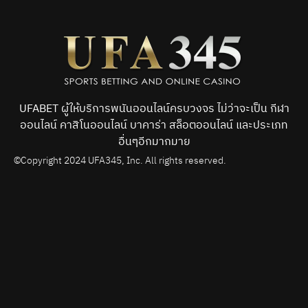
UFABET ผู้ให้บริการพนันออนไลน์ครบวงจร ไม่ว่าจะเป็น กีฬา
ออนไลน์ คาสิโนออนไลน์ บาคาร่า สล็อตออนไลน์ และประเภท
อื่นๆอีกมากมาย
©Copyright 2024 UFA345, Inc. All rights reserved.