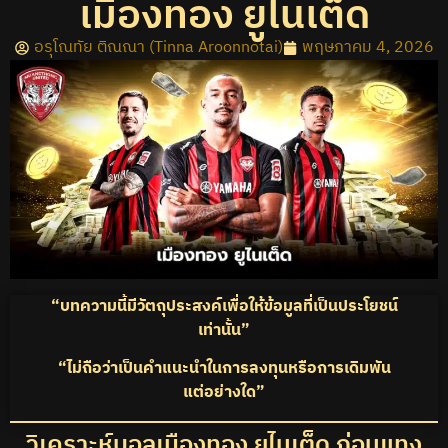
เมืองทอง ยูไนเต็ด
อรุโณทัย ติณณา (Tinna Aroonnotai)
พฤษภาคม 4, 2026
“บทความนี้มีวัตถุประสงค์เพื่อให้ข้อมูลที่เป็นประโยชน์
เท่านั้น”
“ไม่ถือว่าเป็นคำแนะนำในการลงทุนหรือการเดิมพัน
แต่อย่างใด”
วิเคราะห์บอลเมืองทอง ยูไนเต็ด ก่อนแทง