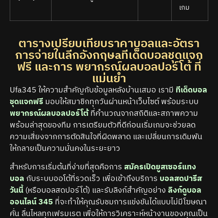
เกม
ตารางเปรียบเทียบราคาบอลและอัตรา
การจ่ายในลีกอังกฤษaทีเด็ดบอลชุดแจก
ฟรี และการ พยากรณ์ผลบอลปอร์โต้ ที่
แม่นยำ
Ufa345 ให้ความสำคัญกับข้อมูลหลังบ้านเสมอ เรามี
ทีเด็ดบอล
ชุดแจกฟรี
มอบให้สมาชิกทุกวันผ่านหน้าเว็บไซต์ พร้อมระบบ
พยากรณ์ผลบอลปอร์โต้
ที่คำนวณจากสถิติและสภาพความ
พร้อมล่าสุดของทีม การเตรียมตัวที่ดีก่อนเริ่มเกมจะช่วยลด
ความเสี่ยงจากการตัดสินใจที่ผิดพลาด และเปลี่ยนการเดิมพัน
ให้กลายเป็นความมั่นคงในระยะยาว
สำหรับการเริ่มต้นที่ง่ายที่สุดคือการ
สมัครเปิดยูสเซอร์แทง
บอล
กับระบบออโต้ที่รวดเร็ว เพื่อเข้าถึงบริการ
บอลสดปารีส
วันนี้
(หรือบอลสดปอร์โต้) และรับลิงก์สำคัญอย่าง
ลิงก์ดูบอล
ออนไลน์ 345
ที่จะทำให้คุณรับชมการแข่งขันได้แบบไม่มีโฆษณา
คั่น ลื่นไหลทุกเฟรมเรต เพื่อให้การวิเคราะห์หน้างานของคุณเป็น