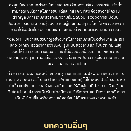
กลยุทธ์และเทคนิคต่างๆ ในการเดิมพันด้วยความรู้และการเตรียมตัวที่ดี
สามารถเพิ่มโอกาสในการชนะได้และที่สำคัญที่สุดคือธยาดาให้ความ
สำคัญกับการเดิมพันอย่างมีความรับผิดชอบ เธอต้องการแบ่งปัน
ประสบการณ์และความรู้ของเขากับผู้เล่นคนอื่นๆ ทั่วโลก โดยหวังว่าพวก
เขาจะได้รับประโยชน์จากมันและเล่นเกมอย่างระมัดระวังและมีความสุข
“ติณณา” มีความเชี่ยวชาญอย่างมากในการเดิมพันเป็นอย่างมากและเขา
มักจะวิเคราะห์อัตราการจ่ายเงิน, รูปแบบของเกม และโบนัสที่เกม นั้นๆ
มอบให้ ในการเดินทางของเขา เขาได้รวบรวมข้อมูลมากมายเกี่ยวกับ
กลยุทธ์ที่ต่างๆ และตอนนี้เขาต้องการที่จะแบ่งปันความรู้นั้นผ่านบทความ
และการสอนผ่านออนไลน์
ด้วยการผสมผสานระหว่างความรู้ทางเทคนิคและประสบการณ์จากการ
เดินทาง ติณณา อรุโณทัย (Tinna Aroonnotai) ไม่ได้เพียงเป็นผู้เชี่ยวชาญ
เท่านั้น แต่ยังสามารถสร้างแรงบันดาลใจให้กับผู้เล่นที่ต้องการเรียนรู้และ
เติบโตในโลกแห่งการเดิมพันอย่างมีความรับผิดชอบและมีความสุขกับการ
เดิมพัน โดยที่ไม่สร้างความเดือดร้อนให้กับตนเองและครอบครัว
บทความอื่นๆ