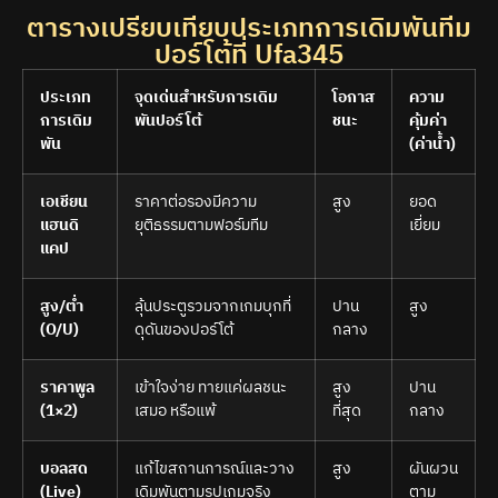
ตารางเปรียบเทียบประเภทการเดิมพันทีม
ปอร์โต้ที่ Ufa345
ประเภท
จุดเด่นสำหรับการเดิม
โอกาส
ความ
การเดิม
พันปอร์โต้
ชนะ
คุ้มค่า
พัน
(ค่าน้ำ)
เอเชียน
ราคาต่อรองมีความ
สูง
ยอด
แฮนดิ
ยุติธรรมตามฟอร์มทีม
เยี่ยม
แคป
สูง/ต่ำ
ลุ้นประตูรวมจากเกมบุกที่
ปาน
สูง
(O/U)
ดุดันของปอร์โต้
กลาง
ราคาพูล
เข้าใจง่าย ทายแค่ผลชนะ
สูง
ปาน
(1×2)
เสมอ หรือแพ้
ที่สุด
กลาง
บอลสด
แก้ไขสถานการณ์และวาง
สูง
ผันผวน
(Live)
เดิมพันตามรูปเกมจริง
ตาม