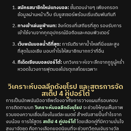
สมัครสมาชิกใหม่แทงบอล:
ขั้นตอนง่ายๆ เพียงกรอก
ข้อมูลผ่านหน้าเว็บ รับยูสเซอร์พร้อมเริ่มเดิมพันทันที
ทางเข้าเล่นยูฟ่าเบท:
ลิงก์ตรงที่เสถียรที่สุด รองรับการ
เข้าใช้งานจากทุกอุปกรณ์มือถือและคอมพิวเตอร์
เว็บพนันบอลน้ำดีที่สุด:
การันตีราคาน้ำไหลที่นิ่งและสูง
ที่สุดในเอเชีย มอบกำไรให้สมาชิกมากกว่าที่อื่น
ทีเด็ดเซียนบอลปอร์โต้:
บทวิเคราะห์เจาะลึกจากกูรูผู้คร่ำ
หวอดในวงการฟุตบอลโปรตุเกสโดยเฉพาะ
วิเคราะห์บอลลีกดังยุโรป และสูตรการจัด
สเต็ป 4 คู่ปอร์โต้
การเป็นนักพนันมืออาชีพต้องอาศัยการวางแผนที่รอบคอบ
การติดตามบท
วิเคราะห์บอลลีกดังยุโรป
จะช่วยให้คุณเห็นภาพ
รวมของความเชื่อมโยงในแต่ละแมตช์ สำหรับสายปั้นกำไรจาก
งบน้อย การใช้สูตร
สเต็ป 4 คู่ปอร์โต้
โดยเลือกคู่ที่มีความมั่นใจ
สูงมาจัดชุด คือทางเลือกยอดนิยมที่จะช่วยทวีคูณเงินรางวัล