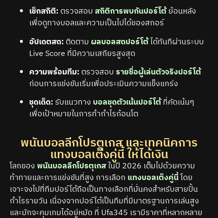
เช็กสถิติ:
ตรวจสอบ
สถิติการพบกันปอร์โต้
ย้อนหลัง
เพื่อดูทางบอลและความเป็นไปได้ของสกอร์
อัปเดตสด:
ติดตาม
ผลบอลสดปอร์โต้
ได้ทันทีผ่านระบบ
Live Score ที่มีความเสถียรสูงสุด
ความพร้อมทีม:
ตรวจสอบ
รายชื่อผู้เล่นตัวจริงปอร์โต้
ก่อนการแข่งขันเริ่มเพื่อประเมินความแข็งแกร่ง
ชุดเด็ด:
รับแนวทาง
บอลชุดตัวเน้นปอร์โต้
ที่คัดเน้นๆ
เพื่อเป้าหมายในการทำกำไรก้อนโต
พนันบอลลีกโปรตุเกส และเทคนิคการ
แทงบอลเต็งคู่นี้ ให้ได้เงิน
โลกของ
พนันบอลลีกโปรตุเกส
ในปี 2026 เต็มไปด้วยความ
ท้าทายและการแข่งขันที่สูง การเลือก
แทงบอลเต็งคู่นี้
โดย
เจาะจงไปที่ทีมปอร์โต้ถือเป็นทางเลือกที่มั่นคงสำหรับสายปั้น
กำไรรายวัน เนื่องจากปอร์โต้เป็นทีมที่มีมาตรฐานการเล่นสูง
และมักจะคุมเกมได้อยู่หมัด ที่ Ufa345 เรามีราคาที่หลากหลาย