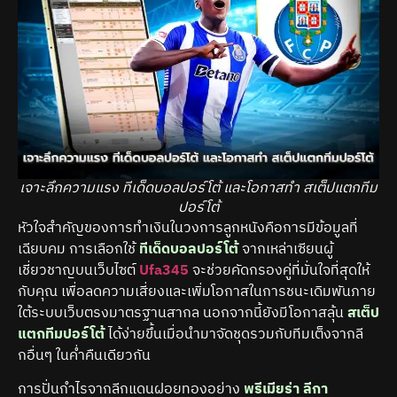
เจาะลึกความแรง ทีเด็ดบอลปอร์โต้ และโอกาสทำ สเต็ปแตกทีม
ปอร์โต้
หัวใจสำคัญของการทำเงินในวงการลูกหนังคือการมีข้อมูลที่
เฉียบคม การเลือกใช้
ทีเด็ดบอลปอร์โต้
จากเหล่าเซียนผู้
เชี่ยวชาญบนเว็บไซต์
Ufa345
จะช่วยคัดกรองคู่ที่มั่นใจที่สุดให้
กับคุณ เพื่อลดความเสี่ยงและเพิ่มโอกาสในการชนะเดิมพันภาย
ใต้ระบบเว็บตรงมาตรฐานสากล นอกจากนี้ยังมีโอกาสลุ้น
สเต็ป
แตกทีมปอร์โต้
ได้ง่ายขึ้นเมื่อนำมาจัดชุดรวมกับทีมเต็งจากลี
กอื่นๆ ในค่ำคืนเดียวกัน
การปั่นกำไรจากลีกแดนฝอยทองอย่าง
พรีเมียร่า ลีกา