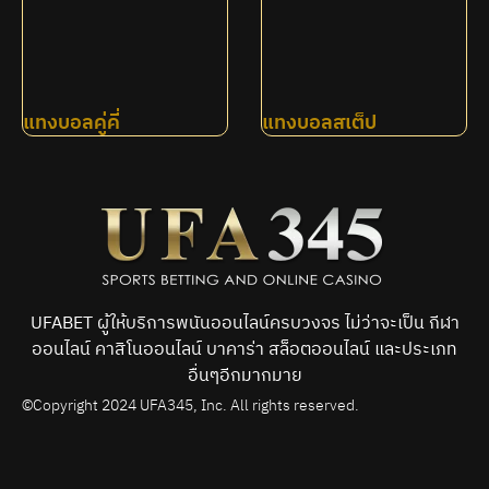
แทงบอลคู่คี่
แทงบอลสเต็ป
UFABET ผู้ให้บริการพนันออนไลน์ครบวงจร ไม่ว่าจะเป็น กีฬา
ออนไลน์ คาสิโนออนไลน์ บาคาร่า สล็อตออนไลน์ และประเภท
อื่นๆอีกมากมาย
©Copyright 2024 UFA345, Inc. All rights reserved.