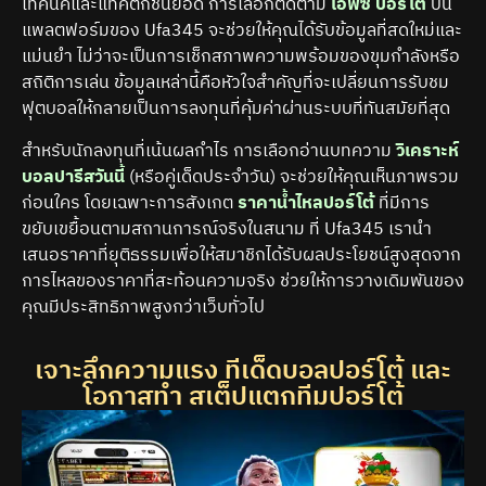
เทคนิคและแทคติกชั้นยอด การเลือกติดตาม
เอฟซี ปอร์โต้
บน
แพลตฟอร์มของ Ufa345 จะช่วยให้คุณได้รับข้อมูลที่สดใหม่และ
แม่นยำ ไม่ว่าจะเป็นการเช็กสภาพความพร้อมของขุมกำลังหรือ
สถิติการเล่น ข้อมูลเหล่านี้คือหัวใจสำคัญที่จะเปลี่ยนการรับชม
ฟุตบอลให้กลายเป็นการลงทุนที่คุ้มค่าผ่านระบบที่ทันสมัยที่สุด
สำหรับนักลงทุนที่เน้นผลกำไร การเลือกอ่านบทความ
วิเคราะห์
บอลปารีสวันนี้
(หรือคู่เด็ดประจำวัน) จะช่วยให้คุณเห็นภาพรวม
ก่อนใคร โดยเฉพาะการสังเกต
ราคาน้ำไหลปอร์โต้
ที่มีการ
ขยับเขยื้อนตามสถานการณ์จริงในสนาม ที่ Ufa345 เรานำ
เสนอราคาที่ยุติธรรมเพื่อให้สมาชิกได้รับผลประโยชน์สูงสุดจาก
การไหลของราคาที่สะท้อนความจริง ช่วยให้การวางเดิมพันของ
คุณมีประสิทธิภาพสูงกว่าเว็บทั่วไป
เจาะลึกความแรง ทีเด็ดบอลปอร์โต้ และ
โอกาสทำ สเต็ปแตกทีมปอร์โต้